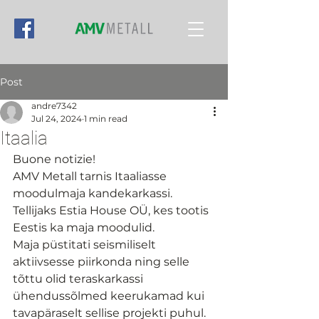
Post
andre7342
Jul 24, 2024
1 min read
Itaalia
Buone notizie!
AMV Metall tarnis Itaaliasse 
moodulmaja kandekarkassi.
Tellijaks Estia House OÜ, kes tootis 
Eestis ka maja moodulid.
Maja püstitati seismiliselt 
aktiivsesse piirkonda ning selle 
tõttu olid teraskarkassi 
ühendussõlmed keerukamad kui 
tavapäraselt sellise projekti puhul.